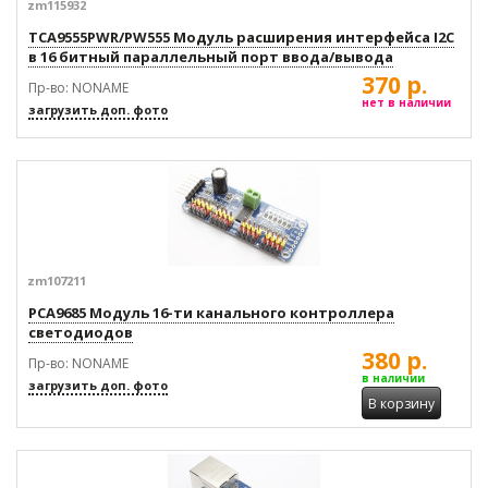
zm115932
TCA9555PWR/PW555 Модуль расширения интерфейса I2C
в 16 битный параллельный порт ввода/вывода
370 р.
Пр-во: NONAME
нет в наличии
загрузить доп. фото
zm107211
PCA9685 Модуль 16-ти канального контроллера
светодиодов
380 р.
Пр-во: NONAME
в наличии
загрузить доп. фото
В корзину