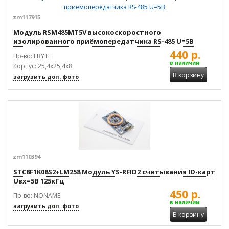
zm117915
Модуль RSM485MT5V высокоскоростного
изолированного приёмопередатчика RS-485 U=5В
440 р.
Пр-во: EBYTE
в наличии
Корпус: 25,4x25,4x8
В корзину
загрузить доп. фото
zm110394
STC8F1K08S2+LM258 Модуль YS-RFID2 считывания ID-карт
Uвх=5В 125кГц
450 р.
Пр-во: NONAME
в наличии
загрузить доп. фото
В корзину