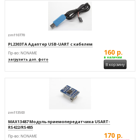
zm110770
PL2303TA Адаптер USB-UART с кабелем
160 р.
Пр-во: NONAME
в наличии
загрузить доп. фото
В корзину
zm113503
MAX13487 Модуль приемопередатчика USART-
RS422/RS485
170 р.
Пр-во: NONAME