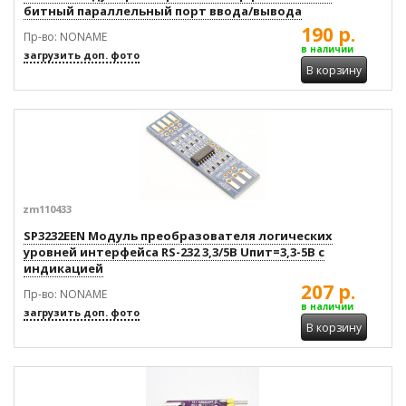
битный параллельный порт ввода/вывода
190 р.
Пр-во: NONAME
в наличии
загрузить доп. фото
В корзину
zm110433
SP3232EEN Модуль преобразователя логических
уровней интерфейса RS-232 3,3/5В Uпит=3,3-5В с
индикацией
207 р.
Пр-во: NONAME
в наличии
загрузить доп. фото
В корзину