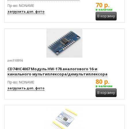
70 р.
Пр-во: NONAME
в наличии
загрузить доп. фото
В корзину
zm110916
CD74HC4067 Модуль HW-178 аналогового 16-и
канального мультиплексора/демультиплексора
80 р.
Пр-во: NONAME
в наличии
загрузить доп. фото
В корзину