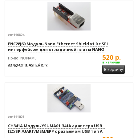
zm110824
ENC28J60 Модуль Nano Ethernet Shield v1.0 c SPI
интерфейсом для отладочной платы NANO
520 р.
Пр-во: NONAME
в наличии
загрузить доп. фото
В корзину
zm111021
CH341A Модуль YSUMA01-341A адаптера USB -
I2C/SPI/UART/MEM/EPP с разъемом USB тип A