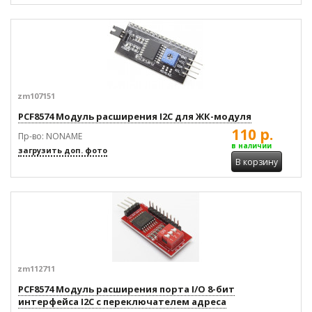
zm107151
PCF8574 Модуль расширения I2C для ЖК-модуля
110 р.
Пр-во: NONAME
в наличии
загрузить доп. фото
В корзину
zm112711
PCF8574 Модуль расширения порта I/O 8-бит
интерфейса I2C с переключателем адреса