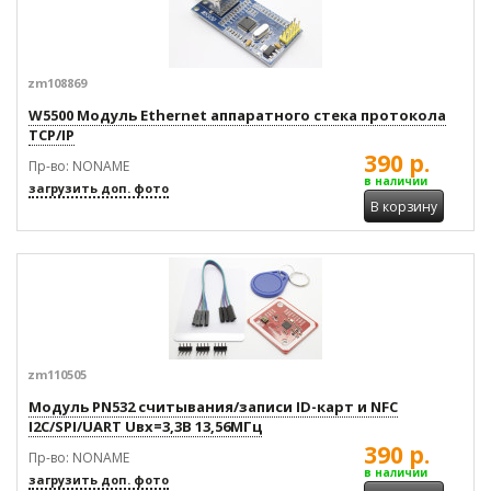
zm108869
W5500 Модуль Ethernet аппаратного стека протокола
TCP/IP
390 р.
Пр-во: NONAME
в наличии
загрузить доп. фото
В корзину
zm110505
Модуль PN532 считывания/записи ID-карт и NFC
I2C/SPI/UART Uвх=3,3В 13,56МГц
390 р.
Пр-во: NONAME
в наличии
загрузить доп. фото