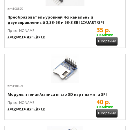
zm108870
Преобразователь уровней 4-х канальный
двунаправленный 3,3В-5В и 5В-3,3В I2C/UART/SPI
35 р.
Пр-во: NONAME
в наличии
загрузить доп. фото
В корзину
zm110501
Модуль чтения/записи micro SD карт памяти SPI
40 р.
Пр-во: NONAME
в наличии
загрузить доп. фото
В корзину