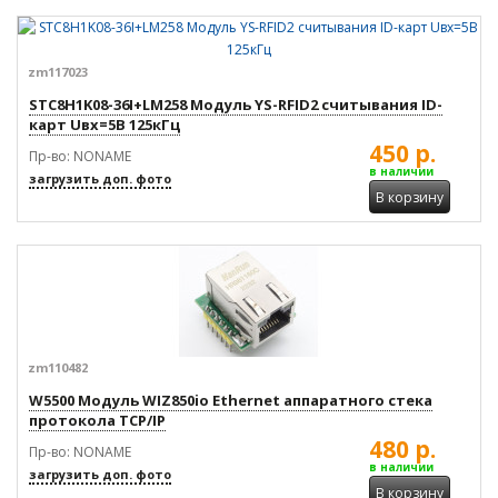
zm117023
STC8H1K08-36I+LM258 Модуль YS-RFID2 считывания ID-
карт Uвх=5В 125кГц
450 р.
Пр-во: NONAME
в наличии
загрузить доп. фото
В корзину
zm110482
W5500 Модуль WIZ850io Ethernet аппаратного стека
протокола TCP/IP
480 р.
Пр-во: NONAME
в наличии
загрузить доп. фото
В корзину