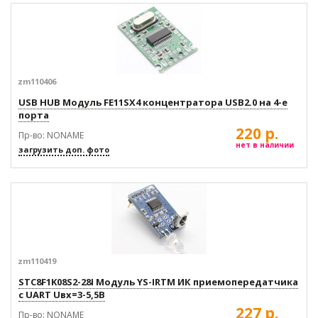
zm110406
USB HUB Модуль FE11SX4 концентратора USB2.0 на 4-е
порта
220 р.
Пр-во: NONAME
нет в наличии
загрузить доп. фото
zm110419
STC8F1K08S2-28I Модуль YS-IRTM ИК приемопередатчика
с UART Uвх=3-5,5В
227 р.
Пр-во: NONAME