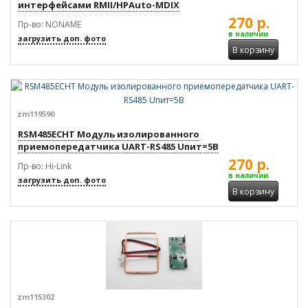
интерфейсами RMII/HPAuto-MDIX
270 р.
Пр-во: NONAME
в наличии
загрузить доп. фото
В корзину
zm119590
RSM485ECHT Модуль изолированного
приемопередатчика UART-RS485 Uпит=5В
270 р.
Пр-во: Hi-Link
в наличии
загрузить доп. фото
В корзину
zm115302