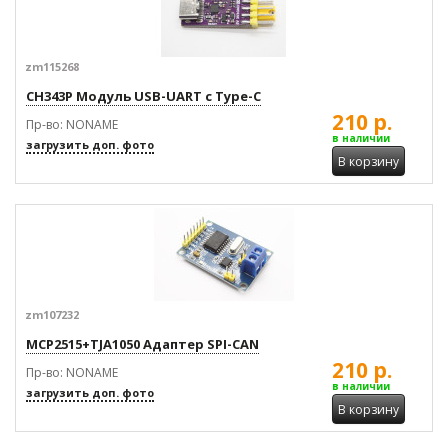
zm115268
CH343P Модуль USB-UART с Type-C
210 р.
Пр-во: NONAME
в наличии
загрузить доп. фото
В корзину
zm107232
MCP2515+TJA1050 Адаптер SPI-CAN
210 р.
Пр-во: NONAME
в наличии
загрузить доп. фото
В корзину