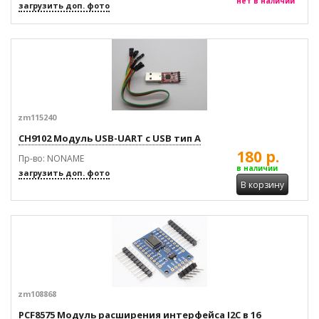
нет в наличии
загрузить доп. фото
zm115240
CH9102 Модуль USB-UART с USB тип A
180 р.
Пр-во: NONAME
в наличии
загрузить доп. фото
В корзину
zm108868
PCF8575 Модуль расширения интерфейса I2C в 16