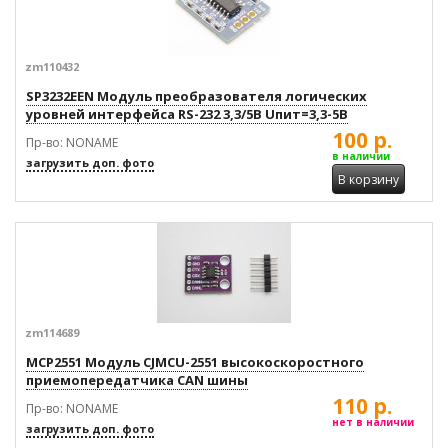
zm110432
SP3232EEN Модуль преобразователя логических
уровней интерфейса RS-232 3,3/5В Uпит=3,3-5В
100 р.
Пр-во: NONAME
в наличии
загрузить доп. фото
В корзину
zm114689
MCP2551 Модуль CJMCU-2551 высокоскоростного
приемопередатчика CAN шины
110 р.
Пр-во: NONAME
нет в наличии
загрузить доп. фото