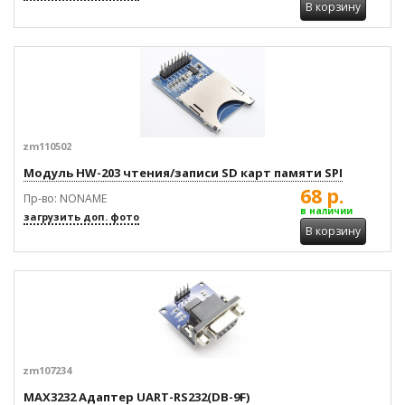
В корзину
zm110502
Модуль HW-203 чтения/записи SD карт памяти SPI
68 р.
Пр-во: NONAME
в наличии
загрузить доп. фото
В корзину
zm107234
MAX3232 Адаптер UART-RS232(DB-9F)