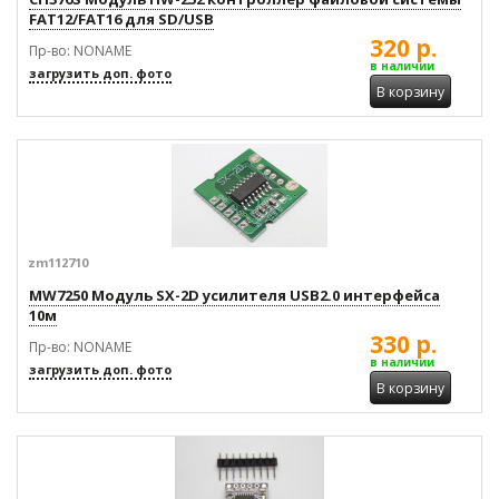
FAT12/FAT16 для SD/USB
320 р.
Пр-во: NONAME
в наличии
загрузить доп. фото
В корзину
zm112710
MW7250 Модуль SX-2D усилителя USB2.0 интерфейса
10м
330 р.
Пр-во: NONAME
в наличии
загрузить доп. фото
В корзину