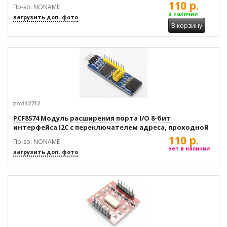
110 р.
Пр-во: NONAME
в наличии
загрузить доп. фото
В корзину
zm112712
PCF8574 Модуль расширения порта I/O 8-бит
интерфейса I2C с переключателем адреса, проходной
110 р.
Пр-во: NONAME
нет в наличии
загрузить доп. фото