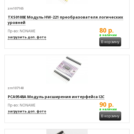
zm107165
TXS0108E Модуль HW-221 преобразователя логических
уровней
80 р.
Пр-во: NONAME
в наличии
загрузить доп. фото
В корзину
zm107148
PCA9548A Модуль расширения интерфейса I2C
90 р.
Пр-во: NONAME
в наличии
загрузить доп. фото
В корзину