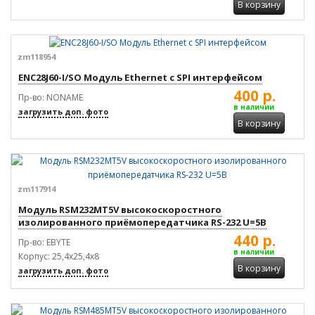
В корзину
zm118954
ENC28J60-I/SO Модуль Ethernet c SPI интерфейсом
400 р.
Пр-во: NONAME
в наличии
загрузить доп. фото
В корзину
zm117914
Модуль RSM232MT5V высокоскоростного
изолированного приёмопередатчика RS-232 U=5В
440 р.
Пр-во: EBYTE
в наличии
Корпус: 25,4x25,4x8
В корзину
загрузить доп. фото