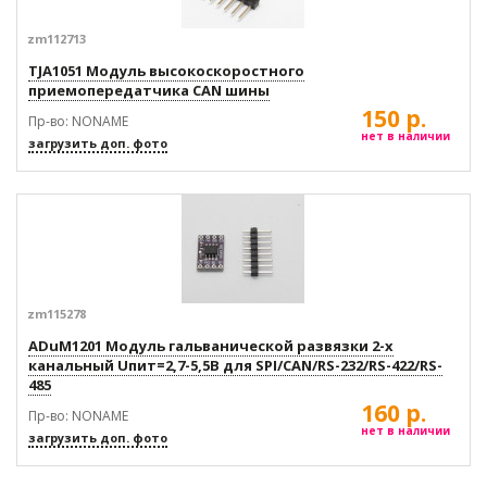
zm112713
TJA1051 Модуль высокоскоростного
приемопередатчика CAN шины
150 р.
Пр-во: NONAME
нет в наличии
загрузить доп. фото
zm115278
ADuM1201 Модуль гальванической развязки 2-х
канальный Uпит=2,7-5,5В для SPI/CAN/RS-232/RS-422/RS-
485
160 р.
Пр-во: NONAME
нет в наличии
загрузить доп. фото