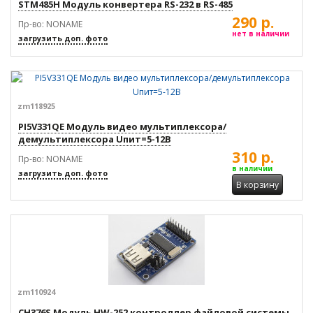
STM485H Модуль конвертера RS-232 в RS-485
290 р.
Пр-во: NONAME
нет в наличии
загрузить доп. фото
zm118925
PI5V331QE Модуль видео мультиплексора/
демультиплексора Uпит=5-12В
310 р.
Пр-во: NONAME
в наличии
загрузить доп. фото
В корзину
zm110924
CH376S Модуль HW-252 контроллер файловой системы