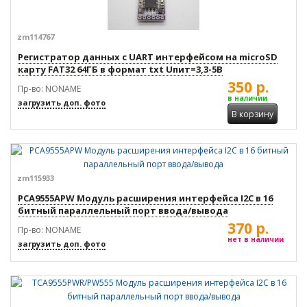
zm114767
Регистратор данных с UART интерфейсом на microSD
карту FAT32 64ГБ в формат txt Uпит=3,3-5В
350 р.
Пр-во: NONAME
в наличии
загрузить доп. фото
В корзину
zm115933
PCA9555APW Модуль расширения интерфейса I2C в 16
битный параллельный порт ввода/вывода
370 р.
Пр-во: NONAME
нет в наличии
загрузить доп. фото