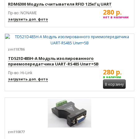
RDM6300 Модуль считывателя RFID 125кГц UART
280 р.
Пр-во: NONAME
нет в наличии
загрузить доп. фото
zm118786
TD521D485H-A Модуль изолированного
приемопередатчика UART-RS485 Uпит=5В
280 р.
Пр-во: Hi-Link
в наличии
загрузить доп. фото
В корзину
zm110877