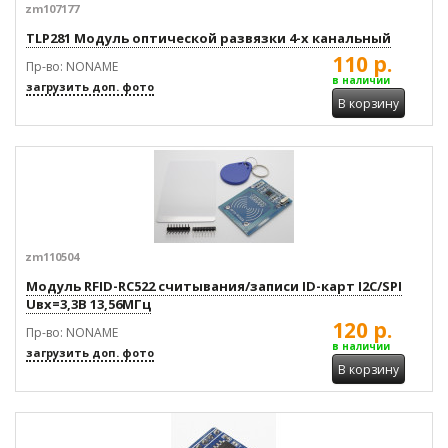
zm107177
TLP281 Модуль оптической развязки 4-х канальный
110 р.
Пр-во: NONAME
в наличии
загрузить доп. фото
В корзину
zm110504
Модуль RFID-RC522 считывания/записи ID-карт I2C/SPI
Uвх=3,3В 13,56МГц
120 р.
Пр-во: NONAME
в наличии
загрузить доп. фото
В корзину