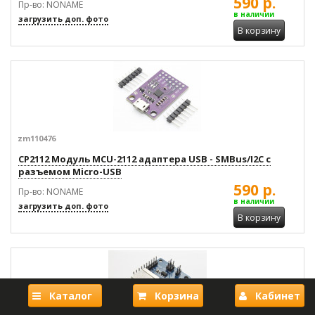
590 р.
Пр-во: NONAME
в наличии
загрузить доп. фото
В корзину
zm110476
CP2112 Модуль MCU-2112 адаптера USB - SMBus/I2C с
разъемом Micro-USB
590 р.
Пр-во: NONAME
в наличии
загрузить доп. фото
В корзину
Каталог
Корзина
Кабинет