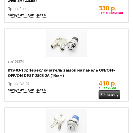
240В 3А (22мм)
330 р.
Пр-во: Ruichi
нет в наличии
загрузить доп. фото
zm106874
K19-03-102 Переключатель замок на панель ON/OFF-
OFF/ON DPST 250В 2А (19мм)
410 р.
Пр-во: DAIER
в наличии
загрузить доп. фото
В корзину