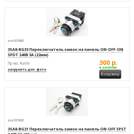
zm107493
3SA8-BG33 Переключатель замок на панель ON-OFF-ON
SPDT 240В 3А (22мм)
300 р.
Пр-во: Ruichi
в наличии
загрузить доп. фото
В корзину
zm107492
3SA8-BG21 Переключатель замок на панель ON-OFF SPST