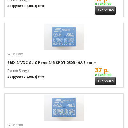
в наличии
загрузить доп. фото
В корзину
zm113392
SRD-24VDC-SL-C Реле 24В SPDT 250В 10А 5 конт.
37 р.
Пр-во: Songle
в наличии
загрузить доп. фото
В корзину
zm113388