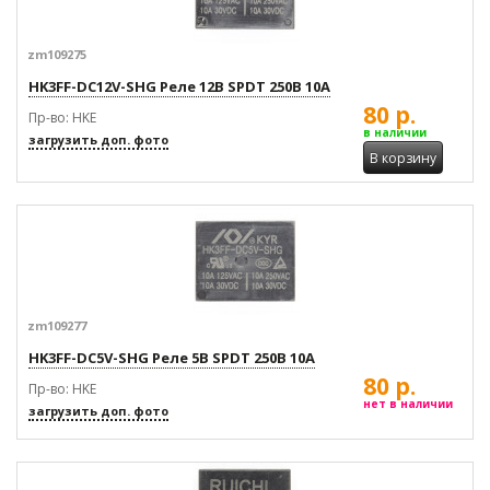
zm109275
HK3FF-DC12V-SHG Реле 12В SPDT 250В 10А
80 р.
Пр-во: HKE
в наличии
загрузить доп. фото
В корзину
zm109277
HK3FF-DC5V-SHG Реле 5В SPDT 250В 10А
80 р.
Пр-во: HKE
нет в наличии
загрузить доп. фото