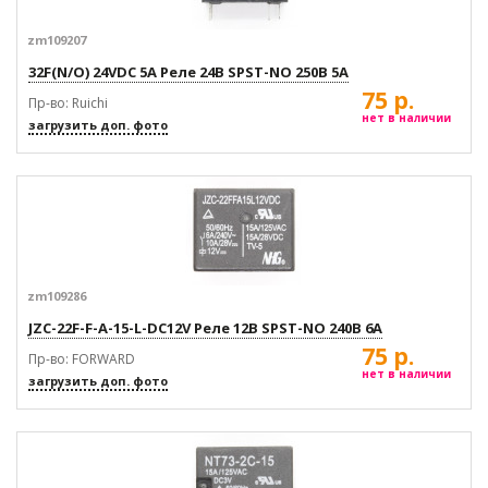
zm109207
32F(N/O) 24VDC 5A Реле 24В SPST-NO 250В 5А
75 р.
Пр-во: Ruichi
нет в наличии
загрузить доп. фото
zm109286
JZC-22F-F-A-15-L-DC12V Реле 12В SPST-NO 240В 6А
75 р.
Пр-во: FORWARD
нет в наличии
загрузить доп. фото