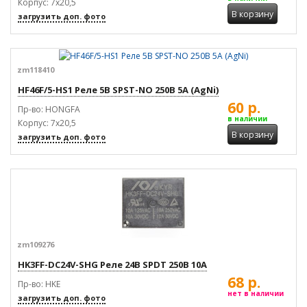
Корпус: 7x20,5
В корзину
загрузить доп. фото
zm118410
HF46F/5-HS1 Реле 5В SPST-NO 250В 5А (AgNi)
60 р.
Пр-во: HONGFA
в наличии
Корпус: 7x20,5
В корзину
загрузить доп. фото
zm109276
HK3FF-DC24V-SHG Реле 24В SPDT 250В 10А
68 р.
Пр-во: HKE
нет в наличии
загрузить доп. фото