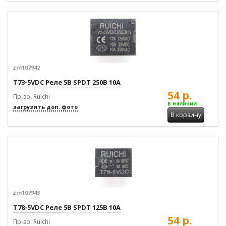
zm107942
T73-5VDC Реле 5В SPDT 250В 10А
54 р.
Пр-во: Ruichi
в наличии
загрузить доп. фото
В корзину
zm107943
T78-5VDC Реле 5В SPDT 125В 10А
54 р.
Пр-во: Ruichi