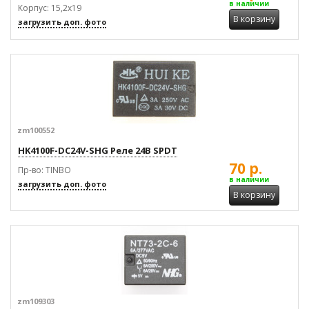
в наличии
Корпус: 15,2x19
В корзину
загрузить доп. фото
zm100552
HK4100F-DC24V-SHG Реле 24В SPDT
70 р.
Пр-во: TINBO
в наличии
загрузить доп. фото
В корзину
zm109303