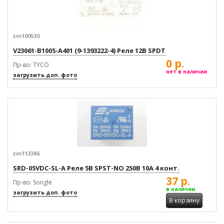
zm100530
V23061-B1005-A401 (9-1393222-4) Реле 12В SPDT
0 р.
Пр-во: TYCO
нет в наличии
загрузить доп. фото
zm113386
SRD-05VDC-SL-A Реле 5В SPST-NO 250В 10А 4 конт.
37 р.
Пр-во: Songle
в наличии
загрузить доп. фото
В корзину