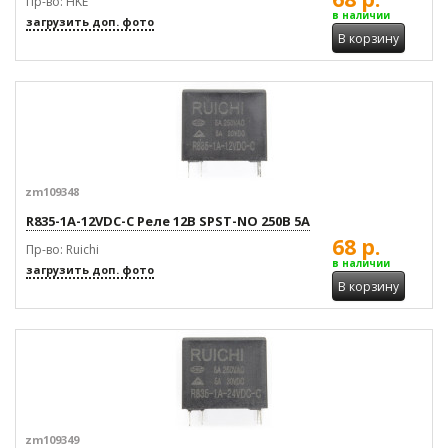
Пр-во: HKE
в наличии
загрузить доп. фото
В корзину
zm109348
R835-1A-12VDC-C Реле 12В SPST-NO 250В 5А
68 р.
Пр-во: Ruichi
в наличии
загрузить доп. фото
В корзину
zm109349