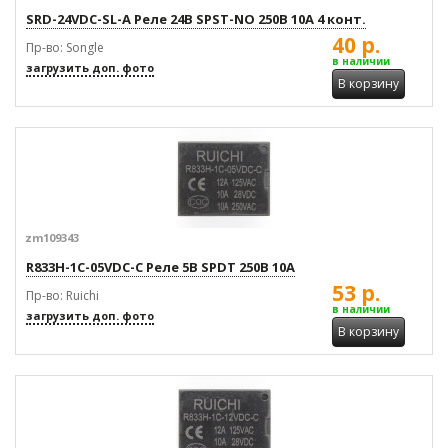
SRD-24VDC-SL-A Реле 24В SPST-NO 250В 10А 4 конт.
40 р.
Пр-во: Songle
в наличии
загрузить доп. фото
В корзину
zm109343
R833H-1C-05VDC-C Реле 5В SPDT 250В 10А
53 р.
Пр-во: Ruichi
в наличии
загрузить доп. фото
В корзину