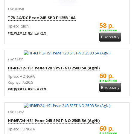
zm109358
T78-24VDC Реле 24В SPDT 125В 10А
58 р.
Пр-во: Ruichi
в наличии
загрузить доп. фото
В корзину
zm118411
HF46F/12-HS1 Реле 12В SPST-NO 250В 5А (AgNi)
60 р.
Пр-во: HONGFA
в наличии
Корпус: 7x20,5
В корзину
загрузить доп. фото
zm118412
HF46F/24-HS1 Реле 24В SPST-NO 250В 5А (AgNi)
60 р.
Пр-во: HONGFA
в наличии