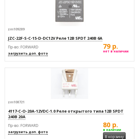
zm109289
JZC-22F-S-C-15-D-DC12V Реле 12В SPDT 240В 6А
79 р.
Пр-во: FORWARD
нет в наличии
загрузить доп. фото
zm108721
4117-C-O-20A-12VDC-1.0 Реле открытого типа 12В SPDT
240В 20А
80 р.
Пр-во: FORWARD
в наличии
загрузить доп. фото
В корзину