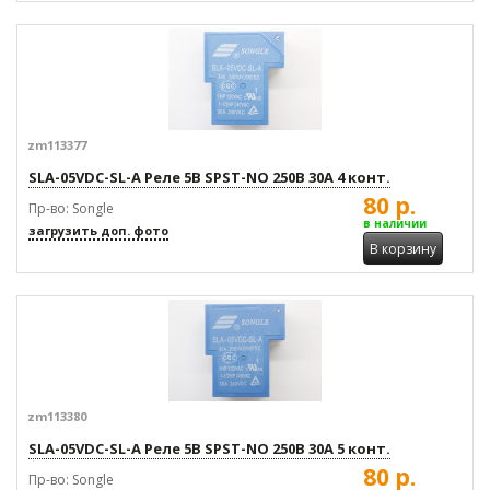
zm113377
SLA-05VDC-SL-A Реле 5В SPST-NO 250В 30А 4 конт.
80 р.
Пр-во: Songle
в наличии
загрузить доп. фото
В корзину
zm113380
SLA-05VDC-SL-A Реле 5В SPST-NO 250В 30А 5 конт.
80 р.
Пр-во: Songle