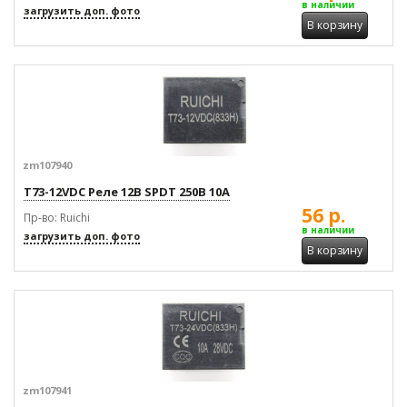
в наличии
загрузить доп. фото
В корзину
zm107940
T73-12VDC Реле 12В SPDT 250В 10А
56 р.
Пр-во: Ruichi
в наличии
загрузить доп. фото
В корзину
zm107941