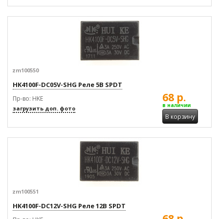
zm100550
HK4100F-DC05V-SHG Реле 5В SPDT
68 р.
Пр-во: HKE
в наличии
загрузить доп. фото
В корзину
zm100551
HK4100F-DC12V-SHG Реле 12В SPDT
68 р.