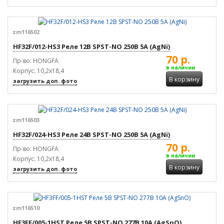
zm116502
HF32F/012-HS3 Реле 12В SPST-NO 250В 5А (AgNi)
70 р.
Пр-во: HONGFA
в наличии
Корпус: 10,2x18,4
В корзину
загрузить доп. фото
zm116503
HF32F/024-HS3 Реле 24В SPST-NO 250В 5А (AgNi)
70 р.
Пр-во: HONGFA
в наличии
Корпус: 10,2x18,4
В корзину
загрузить доп. фото
zm116510
HF3FF/005-1HST Реле 5В SPST-NO 277В 10А (AgSnO)