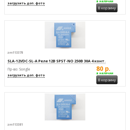
в наличии
загрузить доп. фото
В корзину
zm113378
SLA-12VDC-SL-A Реле 12В SPST-NO 250В 30А 4 конт.
80 р.
Пр-во: Songle
в наличии
загрузить доп. фото
В корзину
zm113381