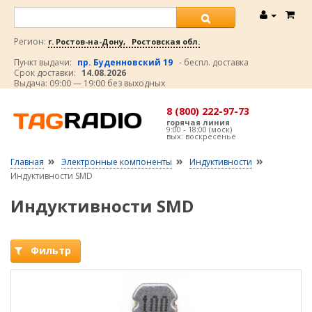
Регион:
г. Ростов-на-Дону, Ростовская обл.
Пункт выдачи:
пр. Буденновский 19
- беспл. доставка
Срок доставки:
14.08.2026
Выдача: 09:00 — 19:00 без выходных
8 (800) 222-97-73
горячая линия
9:00 - 18:00 (моск)
вых: воскресенье
»
»
»
Главная
Электронные компоненты
Индуктивности
Индуктивности SMD
Индуктивности SMD
Фильтр