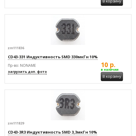
В корзину
zm111836
CD43-331 Индуктивность SMD 330мкГн 10%
10 р.
Пр-во: NONAME
в наличии
загрузить доп. фото
В корзину
zm111829
CD43-3R3 Индуктивность SMD 3,3мкГн 10%