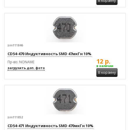
В корзину
zm111846
CD54-470 Индуктивность SMD 47мкГн 10%
12 р.
Пр-во: NONAME
в наличии
загрузить доп. фото
В корзину
zm111852
CD54-471 Индуктивность SMD 470мкГн 10%