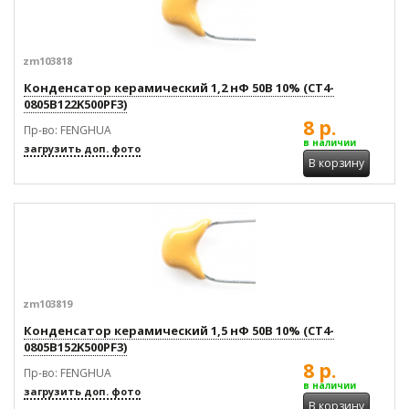
zm103818
Конденсатор керамический 1,2 нФ 50В 10% (CT4-
0805B122K500PF3)
8 р.
Пр-во: FENGHUA
в наличии
загрузить доп. фото
В корзину
zm103819
Конденсатор керамический 1,5 нФ 50В 10% (CT4-
0805B152K500PF3)
8 р.
Пр-во: FENGHUA
в наличии
загрузить доп. фото
В корзину