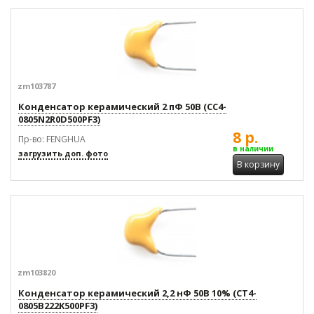
zm103787
Конденсатор керамический 2 пФ 50В (CC4-
0805N2R0D500PF3)
8 р.
Пр-во: FENGHUA
в наличии
загрузить доп. фото
В корзину
zm103820
Конденсатор керамический 2,2 нФ 50В 10% (CT4-
0805B222K500PF3)