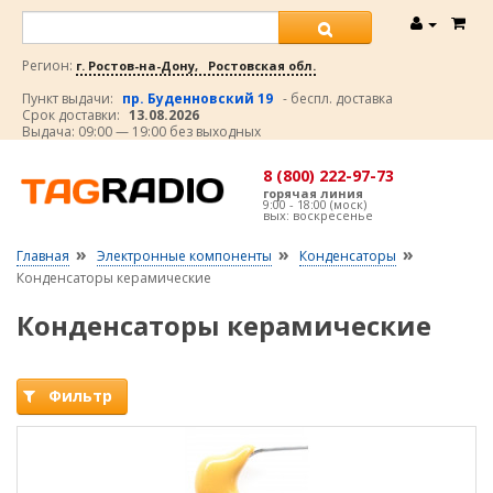
Регион:
г. Ростов-на-Дону, Ростовская обл.
Пункт выдачи:
пр. Буденновский 19
- беспл. доставка
Срок доставки:
13.08.2026
Выдача: 09:00 — 19:00 без выходных
8 (800) 222-97-73
горячая линия
9:00 - 18:00 (моск)
вых: воскресенье
»
»
»
Главная
Электронные компоненты
Конденсаторы
Конденсаторы керамические
Конденсаторы керамические
Фильтр