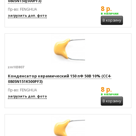
0805N150J500PF3)
8 р.
Пр-во: FENGHUA
в наличии
загрузить доп. фото
В корзину
zm103807
Конденсатор керамический 150 пФ 50В 10% (CC4-
0805N151K500PF3)
8 р.
Пр-во: FENGHUA
в наличии
загрузить доп. фото
В корзину