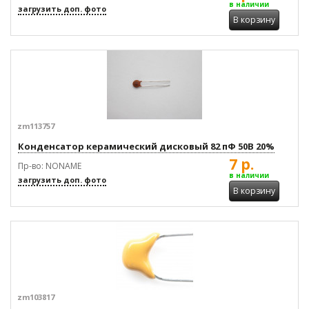
в наличии
загрузить доп. фото
В корзину
zm113757
Конденсатор керамический дисковый 82 пФ 50В 20%
7 р.
Пр-во: NONAME
в наличии
загрузить доп. фото
В корзину
zm103817