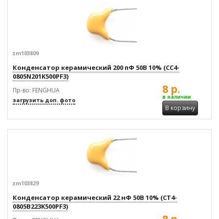
zm103809
Конденсатор керамический 200 пФ 50В 10% (CC4-
0805N201K500PF3)
8 р.
Пр-во: FENGHUA
в наличии
загрузить доп. фото
В корзину
zm103829
Конденсатор керамический 22 нФ 50В 10% (CT4-
0805B223K500PF3)
8 р.