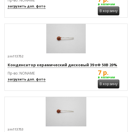
Пр-во: NONAME
в наличии
загрузить доп. фото
В корзину
zm113752
Конденсатор керамический дисковый 39 пФ 50В 20%
7 р.
Пр-во: NONAME
в наличии
загрузить доп. фото
В корзину
zm113753