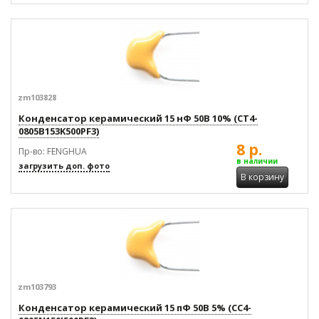
zm103828
Конденсатор керамический 15 нФ 50В 10% (CT4-
0805B153K500PF3)
8 р.
Пр-во: FENGHUA
в наличии
загрузить доп. фото
В корзину
zm103793
Конденсатор керамический 15 пФ 50В 5% (CC4-