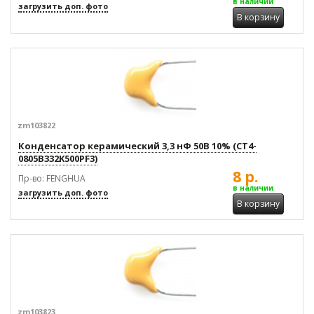
в наличии
загрузить доп. фото
В корзину
zm103822
Конденсатор керамический 3,3 нФ 50В 10% (CT4-
0805B332K500PF3)
8 р.
Пр-во: FENGHUA
в наличии
загрузить доп. фото
В корзину
zm103823