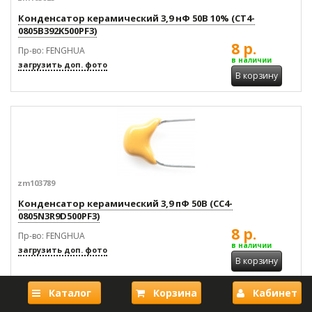
Конденсатор керамический 3,9 нФ 50В 10% (CT4-
0805B392K500PF3)
8 р.
Пр-во: FENGHUA
в наличии
загрузить доп. фото
В корзину
zm103789
Конденсатор керамический 3,9 пФ 50В (CC4-
0805N3R9D500PF3)
8 р.
Пр-во: FENGHUA
в наличии
загрузить доп. фото
В корзину
Каталог
Корзина
Кабинет