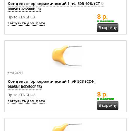
Конденсатор керамический 1 нФ 50В 10% (CT4-
0805B102K500PF3)
8 р.
Пр-во: FENGHUA
в наличии
загрузить доп. фото
В корзину
zm103786
Конденсатор керамический 1 пФ 50В (CC4-
0805N1R0D500PF3)
8 р.
Пр-во: FENGHUA
в наличии
загрузить доп. фото
В корзину