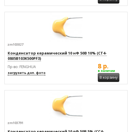
zm103827
Конденсатор керамический 10 нФ 50В 10% (CT4-
0805B103K500PF3)
8 р.
Пр-во: FENGHUA
в наличии
загрузить доп. фото
В корзину
zm103791
Конденсатор керамический 10 пФ 50В 5% (CC4-