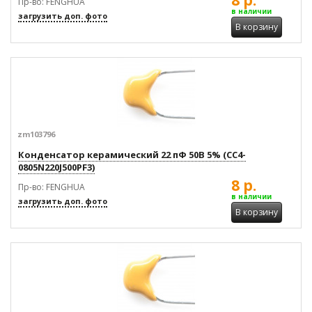
Пр-во: FENGHUA
в наличии
загрузить доп. фото
В корзину
zm103796
Конденсатор керамический 22 пФ 50В 5% (CC4-
0805N220J500PF3)
8 р.
Пр-во: FENGHUA
в наличии
загрузить доп. фото
В корзину