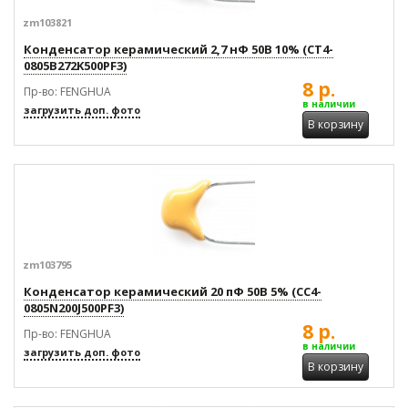
zm103821
Конденсатор керамический 2,7 нФ 50В 10% (CT4-
0805B272K500PF3)
8 р.
Пр-во: FENGHUA
в наличии
загрузить доп. фото
В корзину
zm103795
Конденсатор керамический 20 пФ 50В 5% (CC4-
0805N200J500PF3)
8 р.
Пр-во: FENGHUA
в наличии
загрузить доп. фото
В корзину