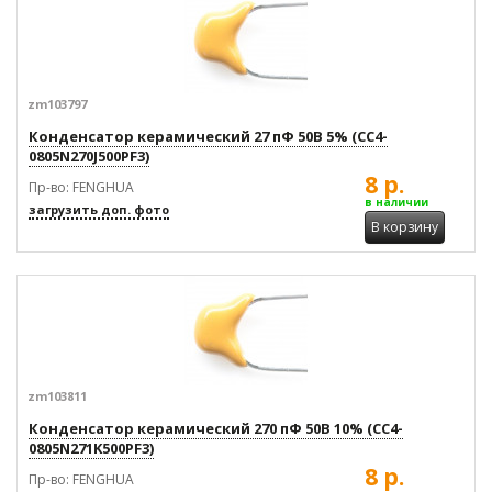
zm103797
Конденсатор керамический 27 пФ 50В 5% (CC4-
0805N270J500PF3)
8 р.
Пр-во: FENGHUA
в наличии
загрузить доп. фото
В корзину
zm103811
Конденсатор керамический 270 пФ 50В 10% (CC4-
0805N271K500PF3)
8 р.
Пр-во: FENGHUA