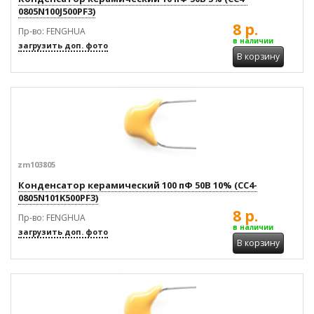
0805N100J500PF3)
8 р.
Пр-во: FENGHUA
в наличии
загрузить доп. фото
В корзину
zm103805
Конденсатор керамический 100 пФ 50В 10% (CC4-
0805N101K500PF3)
8 р.
Пр-во: FENGHUA
в наличии
загрузить доп. фото
В корзину