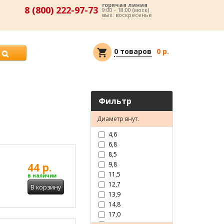
горячая линия
8 (800) 222-97-73
9:00 - 18:00 (моск)
вых: воскресенье
0 товаров
0 р.
Фильтр
Диаметр внут.
4,6
6,8
8,5
9,8
44 р.
11,5
в наличии
12,7
В корзину
13,9
14,8
17,0