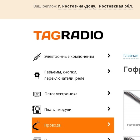
Ваш регион:
г. Ростов-на-Дону, Ростовская обл.
Главная
Электронные компоненты
Гоф
Разъемы, кнопки,
переключатели, реле
Оптоэлектроника
Платы, модули
Провода
zm1089