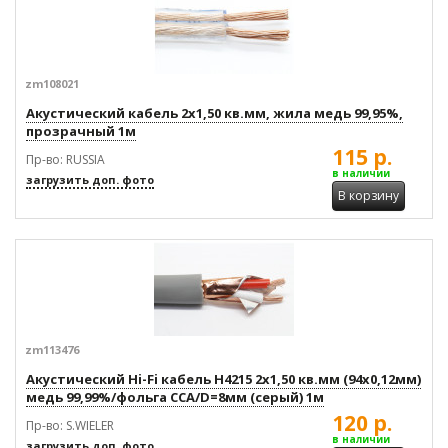
zm108021
Акустический кабель 2x1,50 кв.мм, жила медь 99,95%,
прозрачный 1м
115 р.
Пр-во: RUSSIA
в наличии
загрузить доп. фото
В корзину
zm113476
Акустический Hi-Fi кабель H4215 2x1,50 кв.мм (94x0,12мм)
медь 99,99%/фольга CCA/D=8мм (серый) 1м
120 р.
Пр-во: S.WIELER
в наличии
загрузить доп. фото