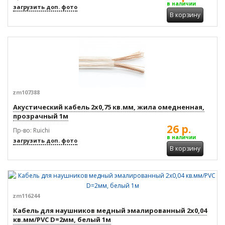
в наличии
загрузить доп. фото
В корзину
zm107388
Акустический кабель 2x0,75 кв.мм, жила омедненная,
прозрачный 1м
26 р.
Пр-во: Ruichi
в наличии
загрузить доп. фото
В корзину
zm116244
Кабель для наушников медный эмалированный 2x0,04
кв.мм/PVC D=2мм, белый 1м