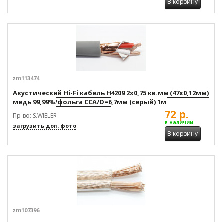
В корзину
zm113474
Акустический Hi-Fi кабель H4209 2x0,75 кв.мм (47x0,12мм)
медь 99,99%/фольга CCA/D=6,7мм (серый) 1м
72 р.
Пр-во: S.WIELER
в наличии
загрузить доп. фото
В корзину
zm107396