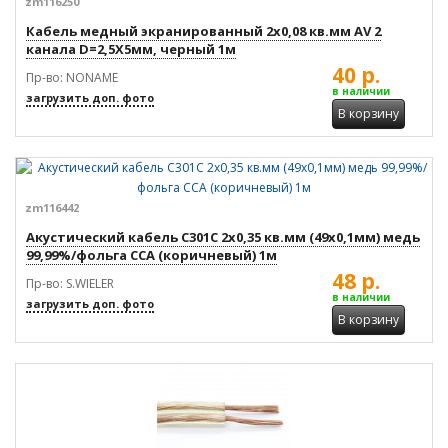
zm116250
Кабель медный экранированный 2x0,08 кв.мм AV 2
канала D=2,5X5мм, черный 1м
40 р.
Пр-во: NONAME
в наличии
загрузить доп. фото
В корзину
zm116442
Акустический кабель С301С 2x0,35 кв.мм (49x0,1мм) медь
99,99%/фольга CCA (коричневый) 1м
48 р.
Пр-во: S.WIELER
в наличии
загрузить доп. фото
В корзину