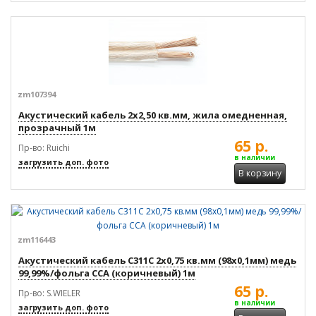
zm107394
Акустический кабель 2x2,50 кв.мм, жила омедненная,
прозрачный 1м
65 р.
Пр-во: Ruichi
в наличии
загрузить доп. фото
В корзину
zm116443
Акустический кабель С311С 2x0,75 кв.мм (98x0,1мм) медь
99,99%/фольга CCA (коричневый) 1м
65 р.
Пр-во: S.WIELER
в наличии
загрузить доп. фото