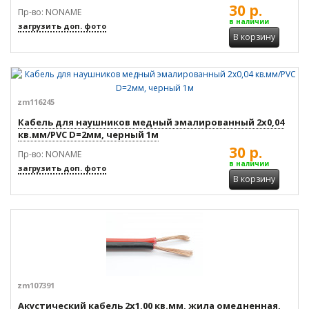
30 р.
Пр-во: NONAME
в наличии
загрузить доп. фото
В корзину
zm116245
Кабель для наушников медный эмалированный 2x0,04
кв.мм/PVC D=2мм, черный 1м
30 р.
Пр-во: NONAME
в наличии
загрузить доп. фото
В корзину
zm107391
Акустический кабель 2x1,00 кв.мм, жила омедненная,