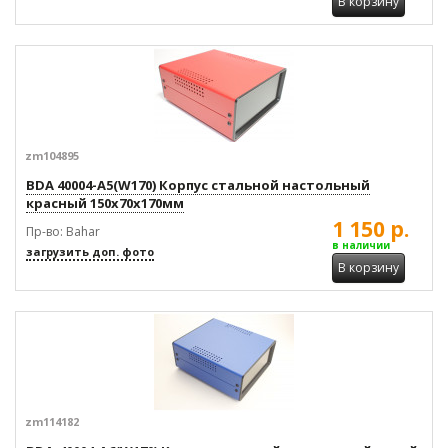
В корзину
zm104895
BDA 40004-A5(W170) Корпус стальной настольный
красный 150x70x170мм
1 150 р.
Пр-во: Bahar
в наличии
загрузить доп. фото
В корзину
zm114182