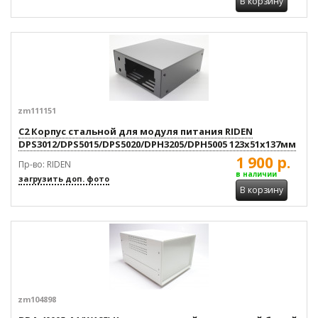
В корзину
zm111151
C2 Корпус стальной для модуля питания RIDEN
DPS3012/DPS5015/DPS5020/DPH3205/DPH5005 123x51x137мм
1 900 р.
Пр-во: RIDEN
в наличии
загрузить доп. фото
В корзину
zm104898