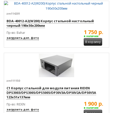
zm114201
BDA-40012-A2(W200) Корпус стальной настольный
черный 190x50x200мм
1 750 р.
Пр-во: Bahar
в наличии
загрузить доп. фото
В корзину
zm111150
C1 Корпус стальной для модуля питания RIDEN
DPS3003/DPS3005/DPS5005/DP30V3A/DP50V2A/DP50V5A
123x51x137мм
1 900 р.
Пр-во: RIDEN
в наличии
загрузить доп. фото