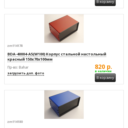
В корзину
zm114178
BDA-40004-A5(W100) Корпус стальной настольный
красный 150x70x100мм
820 р.
Пр-во: Bahar
в наличии
загрузить доп. фото
В корзину
zm114180