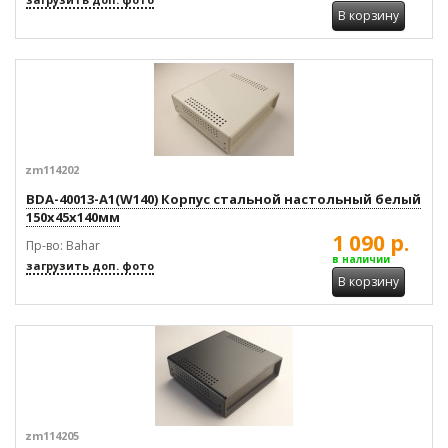
В корзину
zm114202
BDA-40013-A1(W140) Корпус стальной настольный белый
150x45x140мм
1 090 р.
Пр-во: Bahar
в наличии
загрузить доп. фото
В корзину
zm114205